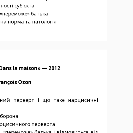
ності cуб'єкта
 «переможе» батька
ьна норма та патологія
Dans la maison» — 2012
rançois Ozon
ний перверт і що таке нарцисичні
аборона
арцисичного перверта
 «переможе» батька і відмовиться від