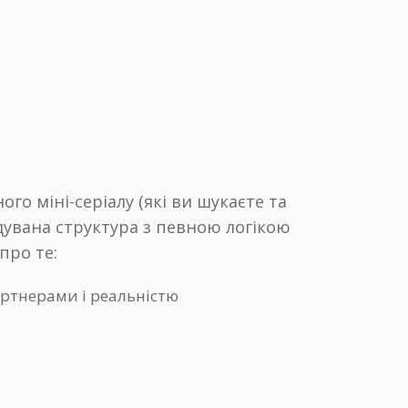
го міні-серіалу (які ви шукаєте та
дувана структура з певною логікою
про те:
артнерами і реальністю