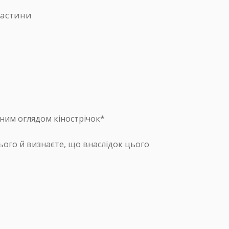
частини
ьним оглядом кінострічок*
ього й визнаєте, що внаслідок цього