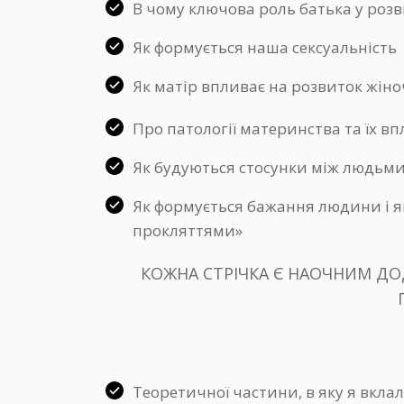
В чому ключова роль батька у роз
Як формується наша сексуальність
Як матір впливає на розвиток жіно
Про патології материнства та їх в
Як будуються стосунки між людьми 
Як формується бажання людини і я
прокляттями»
КОЖНА СТРІЧКА Є НАОЧНИМ ДО
Теоретичної частини, в яку я вкла