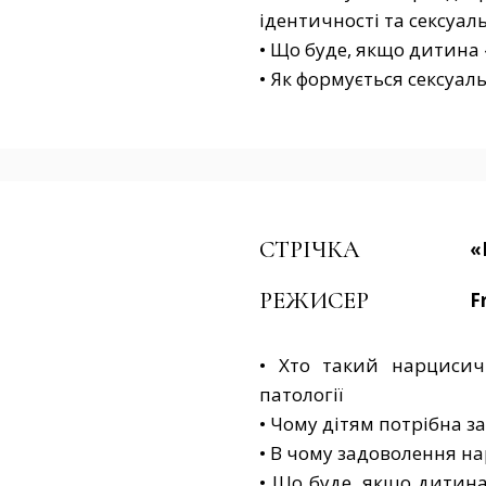
ідентичності та сексуаль
• Що буде, якщо дитина
• Як формується сексуал
СТРІЧКА
«
РЕЖИСЕР
F
• Хто такий нарцисич
патології
• Чому дітям потрібна з
• В чому задоволення н
• Що буде, якщо дитина