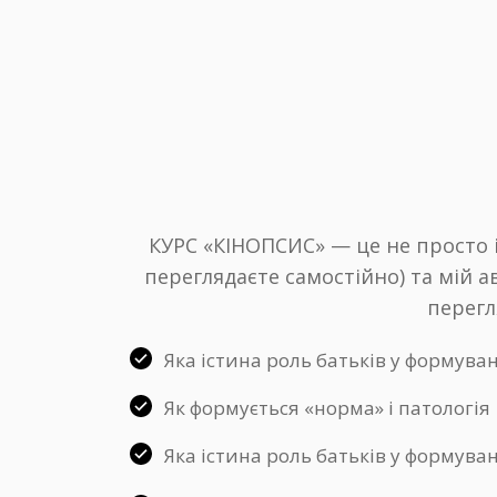
КУРС «КІНОПСИС» — це не просто ін
переглядаєте самостійно) та мій 
перегл
Яка істина роль батьків у формува
Як формується «норма» і патологія
Яка істина роль батьків у формува