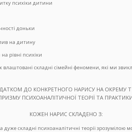
витку психіки дитини
чності доньки
плив на дитину
на рівні психіки
к влаштовані складні сімейні феномени, які ми зви
ДАТКОМ ДО КОНКРЕТНОГО НАРИСУ НА ОКРЕМУ ТЕ
ПРИЗМУ ПСИХОАНАЛІТИЧНОЇ ТЕОРІЇ ТА ПРАКТИКИ
КОЖЕН НАРИС СКЛАДЕНО З:
ла дуже складні психоаналітичні теорії зрозумілою 