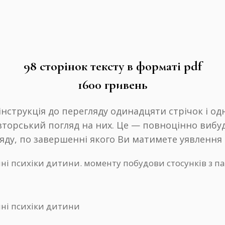
98 сторінок тексту в форматі pdf
1600 гривень
струкція до перегляду одинадцяти стрічок і одно
авторський погляд на них. Це — повноцінно вибу
яду, по завершенні якого Ви матимете уявлення 
нні психіки дитини. моменту побудови стосунків з п
нні психіки дитини