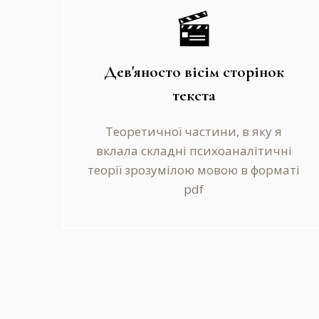
Дев'яносто вісім сторінок
текста
Теоретичної частини, в яку я
вклала складні психоаналітичні
теорії зрозумілою мовою в форматі
pdf