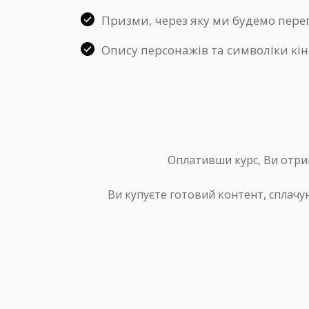
Призми, через яку ми будемо перег
Опису персонажів та символіки кін
Оплативши курс, Ви отрим
Ви купуєте готовий контент, сплачу