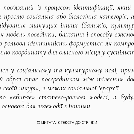
 пов’язаний із процесом ідентифікації, який 
просто соціальна або біологічна категорія, 
слідування значущих інших (батьків, культу
модель поведінки, бажання і способу взаємод
-рольова ідентичність формується як компро
ню координату для власного місця у суспільст
ися у соціальному та культурному полі, прим
й образ стає посередником між тілесним дос
своїй шкурі», в межах соціальної ієрархії.
 «вбирає» статево-рольові моделі, а буду
 основою для взаємодії з іншими.
© ЦИТАТА ІЗ ТЕКСТА ДО СТРІЧКИ