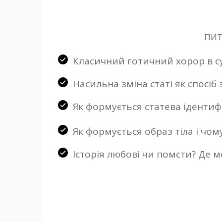
ПИТ
Класичний готичний хорор в су
Насильна зміна статі як спосіб
Як формується статева ідентиф
Як формується образ тіла і чом
Історія любові чи помсти? Де