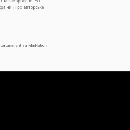
ства заборонено. Усі
країни «Про авторське
ertainment та FilmNation