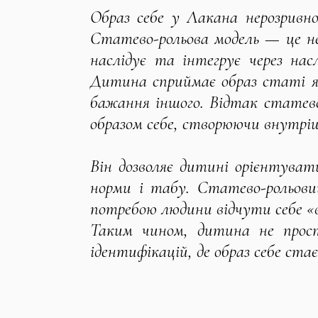
Образ себе у Лакана нерозривно
Статево-рольова модель — це не 
наслідує та інтегрує через на
Дитина сприймає образ статі як 
бажання іншого. Відтак статево
образом себе, створюючи внутріш
Він дозволяє дитині орієнтуват
норми і табу. Статево-рольови
потребою людини відчути себе «в 
Таким чином, дитина не просто
ідентифікацій, де образ себе стає