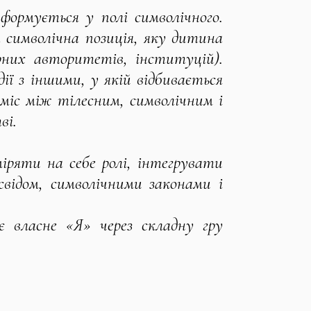
формується у полі символічного.
а символічна позиція, яку дитина
рних авторитетів, інституцій).
ії з іншими, у якій відбивається
міс між тілесним, символічним і
ві.
іряти на себе ролі, інтегрувати
відом, символічними законами і
є власне «Я» через складну гру