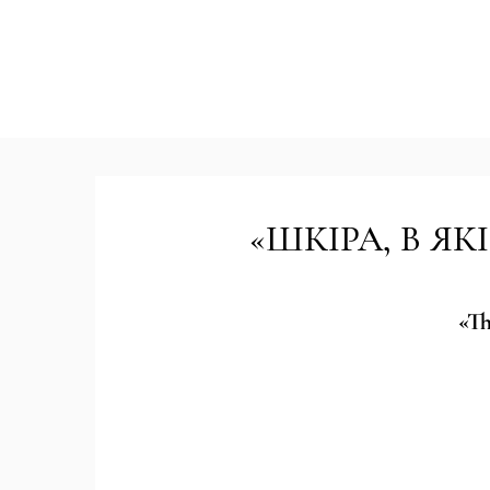
«ШКІРА, В Я
«Th