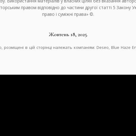
ізу. Використання матеріалів у власних цілях без вказання автор
торським правом відповідно до частини другої статті 5 Закону У
право і суміжні права» ©.
Жовтень 18, 2025.
, розміщені в цій сторінці належать компаніям: Deseo, Blue Haze Ent