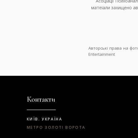
Асоціації Психоанал
матеіали захищено ав
Авторські права на фото
Entertainment
Контакти
КИЇВ. УКРАЇНА
МЕТРО ЗОЛОТІ ВОРОТА